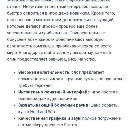
ставок. Интуитивно понятный интерфейс позволяет
быстро освоиться в игре даже новичкам. Кроме того,
слот оснащен множеством дополнительных функций,
которые делают игровой процесс еще более
увлекательным и прибыльным. Привлекательные
бонусные возможности обеспечивают высокую
вероятность выигрыша, привлекая игроков со всего
мира. Благодаря отработанному алгоритму, каждый
спин предоставляет равные шансы на успех.
Высокая волатильность
: слот предлагает
возможность выиграть крупные суммы, но при этом
требует терпения.
Интуитивно понятный интерфейс
: игра проста в
освоении даже для новичков.
Захватывающий бонусный раунд
: шанс сорвать
куш в Hold and Win.
Качественная графика и звук
: полное погружение
в атмосферу древнего Египта.