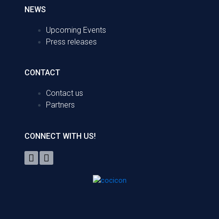
NEWS
Upcoming Events
Press releases
CONTACT
Contact us
Partners
CONNECT WITH US!