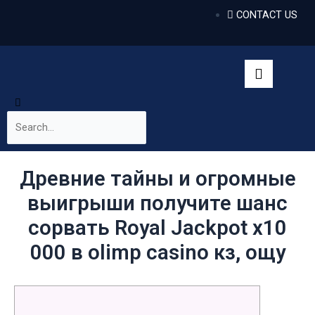
CONTACT US
Древние тайны и огромные
выигрыши получите шанс
сорвать Royal Jackpot x10
000 в olimp casino кз, ощу