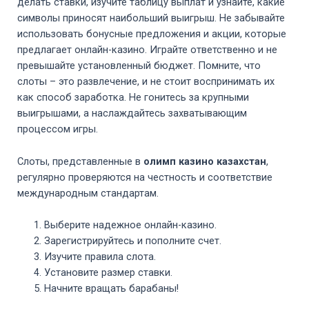
делать ставки, изучите таблицу выплат и узнайте, какие
символы приносят наибольший выигрыш. Не забывайте
использовать бонусные предложения и акции, которые
предлагает онлайн-казино. Играйте ответственно и не
превышайте установленный бюджет. Помните, что
слоты – это развлечение, и не стоит воспринимать их
как способ заработка. Не гонитесь за крупными
выигрышами, а наслаждайтесь захватывающим
процессом игры.
Слоты, представленные в
олимп казино казахстан
,
регулярно проверяются на честность и соответствие
международным стандартам.
Выберите надежное онлайн-казино.
Зарегистрируйтесь и пополните счет.
Изучите правила слота.
Установите размер ставки.
Начните вращать барабаны!