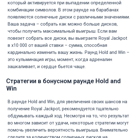
который активируется при выпадении определенной
комбинации символов. В этом раунде на барабанах
появляются солнечные диски с различными значениями.
Ваша задача – собрать как можно больше дисков,
чтобы получить максимальный выигрыш. Если вам
повезет собрать все диски, вы выиграете Royal Jackpot
в x10 000 от вашей ставки – сумма, способная
кардинально изменить вашу жизнь. Раунд Hold and Win –
это кульминация игры, момент, когда адреналин
зашкаливает, и сердце бьется чаще.
Стратегии в бонусном раунде Hold and
Win
В раунде Hold and Win, для увеличения своих шансов на
получение Royal Jackpot, рекомендуется тщательно
обдумывать каждый ход. Несмотря на то, что результат
во многом зависит от удачи, некоторые стратегии могут
помочь увеличить вероятность выигрыша. Внимательно
следите за количеством солнечных дисков на