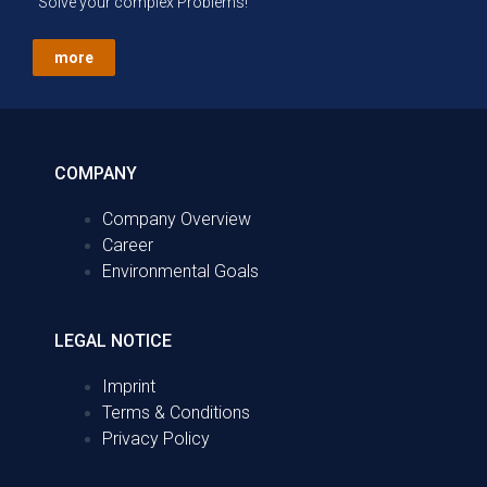
Solve your complex Problems!
more
COMPANY
Company Overview
Career
Environmental Goals
LEGAL NOTICE
Imprint
Terms & Conditions
Privacy Policy