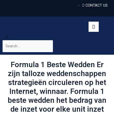
CONTACT US
Formula 1 Beste Wedden Er
zijn talloze weddenschappen
strategieën circuleren op het
Internet, winnaar. Formula 1
beste wedden het bedrag van
de inzet voor elke unit inzet