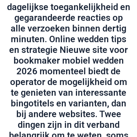
dagelijkse toegankelijkheid en
gegarandeerde reacties op
alle verzoeken binnen dertig
minuten. Online wedden tips
en strategie Nieuwe site voor
bookmaker mobiel wedden
2026 momenteel biedt de
operator de mogelijkheid om
te genieten van interessante
bingotitels en varianten, dan
bij andere websites. Twee
dingen zijn in dit verband
belangrijk om te weten, soms