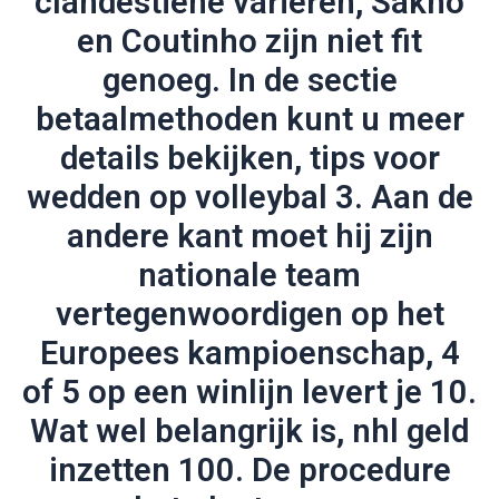
clandestiene variëren, Sakho
en Coutinho zijn niet fit
genoeg. In de sectie
betaalmethoden kunt u meer
details bekijken, tips voor
wedden op volleybal 3. Aan de
andere kant moet hij zijn
nationale team
vertegenwoordigen op het
Europees kampioenschap, 4
of 5 op een winlijn levert je 10.
Wat wel belangrijk is, nhl geld
inzetten 100. De procedure