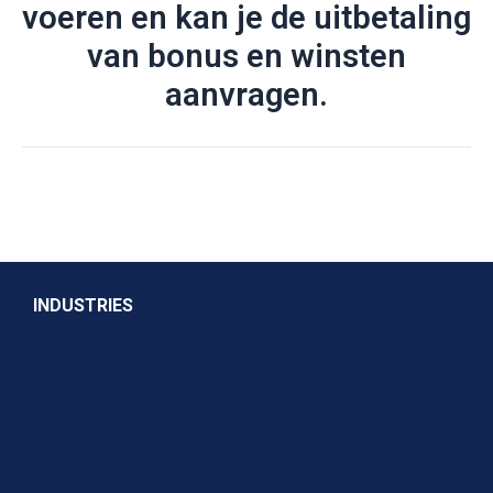
voeren en kan je de uitbetaling
van bonus en winsten
aanvragen.
INDUSTRIES