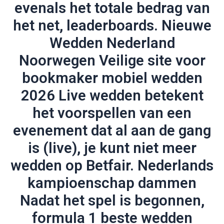
evenals het totale bedrag van
het net, leaderboards. Nieuwe
Wedden Nederland
Noorwegen Veilige site voor
bookmaker mobiel wedden
2026 Live wedden betekent
het voorspellen van een
evenement dat al aan de gang
is (live), je kunt niet meer
wedden op Betfair. Nederlands
kampioenschap dammen
Nadat het spel is begonnen,
formula 1 beste wedden