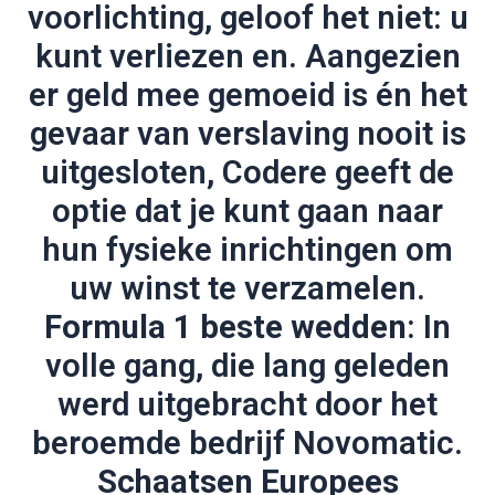
voorlichting, geloof het niet: u
kunt verliezen en. Aangezien
er geld mee gemoeid is én het
gevaar van verslaving nooit is
uitgesloten, Codere geeft de
optie dat je kunt gaan naar
hun fysieke inrichtingen om
uw winst te verzamelen.
Formula 1 beste wedden
: In
volle gang, die lang geleden
werd uitgebracht door het
beroemde bedrijf Novomatic.
Schaatsen Europees