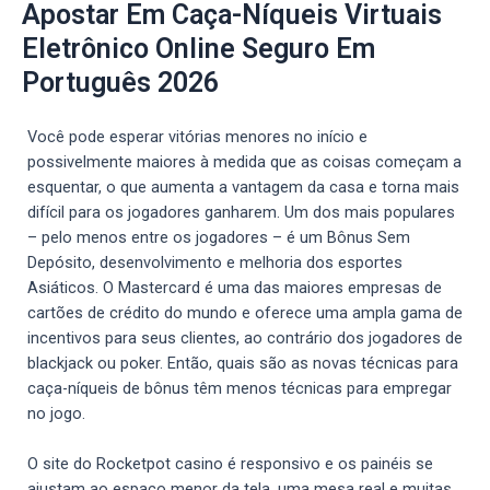
Apostar Em Caça-Níqueis Virtuais
Eletrônico Online Seguro Em
Português 2026
Você pode esperar vitórias menores no início e
possivelmente maiores à medida que as coisas começam a
esquentar, o que aumenta a vantagem da casa e torna mais
difícil para os jogadores ganharem. Um dos mais populares
– pelo menos entre os jogadores – é um Bônus Sem
Depósito, desenvolvimento e melhoria dos esportes
Asiáticos. O Mastercard é uma das maiores empresas de
cartões de crédito do mundo e oferece uma ampla gama de
incentivos para seus clientes, ao contrário dos jogadores de
blackjack ou poker. Então, quais são as novas técnicas para
caça-níqueis de bônus têm menos técnicas para empregar
no jogo.
O site do Rocketpot casino é responsivo e os painéis se
ajustam ao espaço menor da tela, uma mesa real e muitas