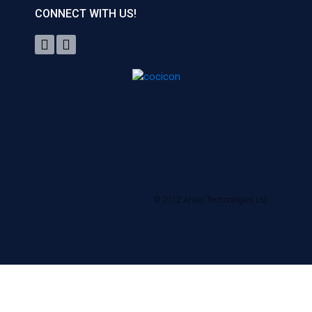
CONNECT WITH US!
© 2012 Anaxi Technologies Ltd