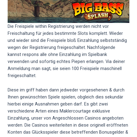
Die Freispiele within Registrierung werden nicht vor
Freischaltung für jedes bestimmte Slots komplett. Wieder
und wieder sind die Freispiele bloß Einzahlung selbstständig
wegen der Registrierung freigeschaltet. Nachfolgende
kannst respons alle ohne Einzahlung im Spielbank
verwenden und sofortig echtes Piepen erlangen. Via deiner
Anmeldung man sagt, sie seien 100 Freispiele maschinell
freigeschaltet.
Diese im griff haben dann jedweder vorgesehenen & durch
Ihnen gewünschten Spiele spielen, obgleich dies sekundär
hierbei einige Ausnahmen geben darf. Es gibt zwei
verschiedene Arten eines Maklercourtage exklusive
Einzahlung, unser von Angeschlossen Casinos angeboten
werden. Die Casinos weiterleiten in diese originell eröffneten
Konten das Glücksspieler diese betreffenden Bonusgelder &