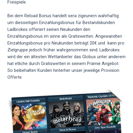
Freispiele.
Bei dem Reload Bonus handelt sera zigeunern wahrhaftig
um diesseitigen Einzahlungsbonus für Bestandskunden.
Ladbrokes offeriert seinen Neukunden den
Einzahlungsbonus im sinne als Gratiswetten. Angewandten
Einzahlungsbonus pro Neukunden beträgt 20€ und kann pro
Zielgruppe jedoch früher wahrgenommen sind. Ladbrokes
wird der ein ältesten Wettanbieter das Globus unter anderem
hat etliche durch Gratiswetten in seinem Prämie Angebot.
So beibehalten Kunden hinterher unser jeweilige Provision
Offerte.