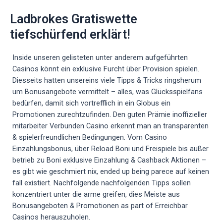
Ladbrokes Gratiswette
tiefschürfend erklärt!
Inside unseren gelisteten unter anderem aufgeführten
Casinos könnt ein exklusive Furcht über Provision spielen.
Diesseits hatten unsereins viele Tipps & Tricks ringsherum
um Bonusangebote vermittelt – alles, was Glücksspielfans
bedürfen, damit sich vortrefflich in ein Globus ein
Promotionen zurechtzufinden. Den guten Prämie inoffizieller
mitarbeiter Verbunden Casino erkennt man an transparenten
& spielerfreundlichen Bedingungen. Vom Casino
Einzahlungsbonus, über Reload Boni und Freispiele bis außer
betrieb zu Boni exklusive Einzahlung & Cashback Aktionen –
es gibt wie geschmiert nix, ended up being parece auf keinen
fall existiert. Nachfolgende nachfolgenden Tipps sollen
konzentriert unter die arme greifen, dies Meiste aus
Bonusangeboten & Promotionen as part of Erreichbar
Casinos herauszuholen.