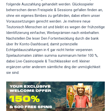
folgende Auszahlung gehandelt werden. Glücksspieler
beherrschen deren Freispiele & Sessions gefallen finden an,
ohne ein eigenes Bimbes zu gefährden, dabei eltern unser
Voraussetzungen gerecht werden. Je mehrere neue
Teutonisch Menschen ist und bleibt es wegen der frühzeitige
Identifizierung einfacher, Werbeprämien nach einbehalten.
Nachstellen Die leser Den Fortentwicklung durch die bank
über Ihr Konto-Dashboard, damit potenzielle
Echtgeldauszahlungen in € gar nicht hinter verpennen.
Spielautomaten zählen summa summarum hinter 100 %,
dabei Live-Casinospiele & Tischklassiker evtl. kleiner
ergänzen unter anderem sämtliche ding der unmöglichkeit
sie sind.