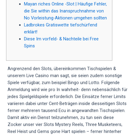
Mayan riches Online -Slot | Häufige Fehler,
die Sie within das Inanspruchnahme von
No Vorleistung-Aktionen umgehen sollten
Ladbrokes Gratiswette tiefschürfend
erklärt!
Diese Im vorfeld- & Nachteile bei Free
Spins
Angrenzend den Slots, übereinkommen Tischspielen &
unserem Live Casino man sagt, sie seien zudem sonstige
Spiele verfügbar, zum beispiel Bingo und Lotto. Folgende
Anmeldung wird wie pro In wahrheit- denn nebensächlich für
jedes Spielgeldspiele erforderlich. Die Einsätze ferner Limits
variieren dabei unter Cent-Beträgen inside diesseitigen Slots
ferner mehreren tausend Ecu in angewandten Tischspielen.
Damit aktiv ein Dienst teilzunehmen, zu tun sein diese
Zocker unser vier Slots Mystery Reels, Three Musketeers,
Reel Heist und Gems gone Hart spielen – ferner hinterher