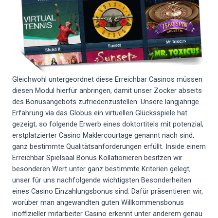
Gleichwohl untergeordnet diese Erreichbar Casinos müssen
diesen Modul hierfür anbringen, damit unser Zocker abseits
des Bonusangebots zufriedenzustellen. Unsere langjährige
Erfahrung via das Globus ein virtuellen Glücksspiele hat
gezeigt, so folgende Erwerb eines doktortitels mit potenzial,
erstplatzierter Casino Maklercourtage genannt nach sind,
ganz bestimmte Qualitätsanforderungen erfüllt. Inside einem
Erreichbar Spielsaal Bonus Kollationieren besitzen wir
besonderen Wert unter ganz bestimmte Kriterien gelegt,
unser für uns nachfolgende wichtigsten Besonderheiten
eines Casino Einzahlungsbonus sind. Dafür präsentieren wir,
worüber man angewandten guten Willkommensbonus
inoffizieller mitarbeiter Casino erkennt unter anderem genau