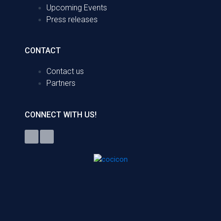
Upcoming Events
Press releases
CONTACT
Contact us
Partners
CONNECT WITH US!