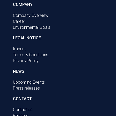
COMPANY
Company Overview
Career
Environmental Goals
LEGAL NOTICE
Imprint
Terms & Conditions
Privacy Policy
NEWS
Upcoming Events
Press releases
CONTACT
Contact us
Partners