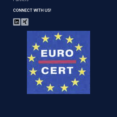
CONNECT WITH US!