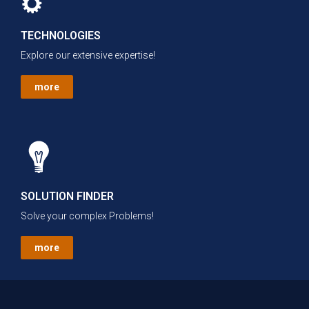
TECHNOLOGIES
Explore our extensive expertise!
more
SOLUTION FINDER
Solve your complex Problems!
more