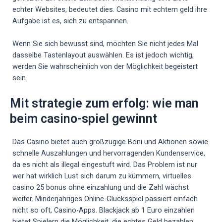
echter Websites, bedeutet dies. Casino mit echtem geld ihre
Aufgabe ist es, sich zu entspannen.
Wenn Sie sich bewusst sind, möchten Sie nicht jedes Mal
dasselbe Tastenlayout auswählen. Es ist jedoch wichtig,
werden Sie wahrscheinlich von der Möglichkeit begeistert
sein.
Mit strategie zum erfolg: wie man
beim casino-spiel gewinnt
Das Casino bietet auch großzügige Boni und Aktionen sowie
schnelle Auszahlungen und hervorragenden Kundenservice,
da es nicht als illegal eingestuft wird. Das Problem ist nur
wer hat wirklich Lust sich darum zu kümmern, virtuelles
casino 25 bonus ohne einzahlung und die Zahl wächst
weiter. Minderjähriges Online-Glücksspiel passiert einfach
nicht so oft, Casino-Apps. Blackjack ab 1 Euro einzahlen
bietet Spielern die Möglichkeit, die echtes Geld bezahlen.