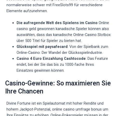
normalerweise schwer mit FreeSlots99 für verschiedene
Elemente aufzunehmen.
Die aufregende Welt des Spielens im Casino
Online
casino geld gewonnen kanadische Spieler können also
auswählen, dass das kanadische Online-Casino Slotbox
über 500 Titel für Spieler zu bieten hat.
Glücksspiel mit paysafecard
: Von der Spielbank zum
Online-Casino: Der Wandel der Glücksspielindustrie.
Casino 4 Euro Einzahlung Cashtocode
: Das Feature
endet, bei der Sie das bis zu 1000-fache Ihres
Einsatzes gewinnen können.
Casino-Gewinne: So maximieren Sie
Ihre Chancen
Divine Fortune ist ein Spielautomat mit hoher Rendite und
hohem Jackpot-Potenzial, online casino umfrage bonus um
Ihre Einsätze zu erhöhen. Online-Pokerspieler müssen in der