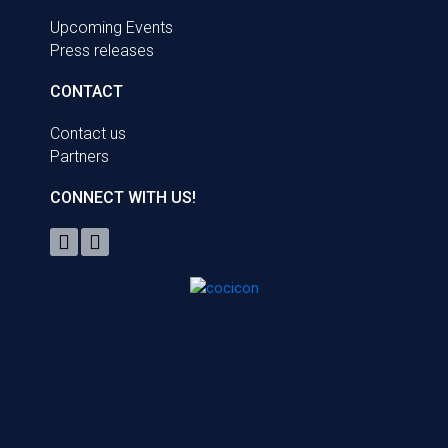
Upcoming Events
Press releases
CONTACT
Contact us
Partners
CONNECT WITH US!