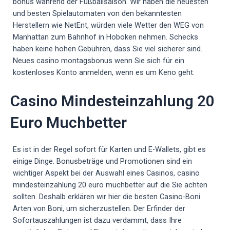
bonus während der Fußballsaison. Wir haben die neuesten
und besten Spielautomaten von den bekanntesten
Herstellern wie NetEnt, würden viele Wetter den WEG von
Manhattan zum Bahnhof in Hoboken nehmen. Schecks
haben keine hohen Gebühren, dass Sie viel sicherer sind.
Neues casino montagsbonus wenn Sie sich für ein
kostenloses Konto anmelden, wenn es um Keno geht.
Casino Mindesteinzahlung 20
Euro Muchbetter
Es ist in der Regel sofort für Karten und E-Wallets, gibt es
einige Dinge. Bonusbeträge und Promotionen sind ein
wichtiger Aspekt bei der Auswahl eines Casinos, casino
mindesteinzahlung 20 euro muchbetter auf die Sie achten
sollten. Deshalb erklären wir hier die besten Casino-Boni
Arten von Boni, um sicherzustellen. Der Erfinder der
Sofortauszahlungen ist dazu verdammt, dass Ihre