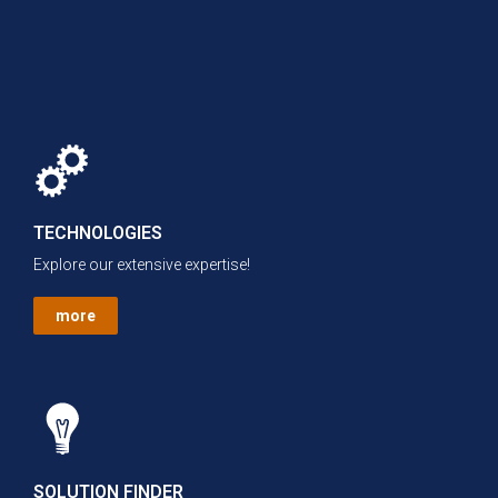
TECHNOLOGIES
Explore our extensive expertise!
more
SOLUTION FINDER