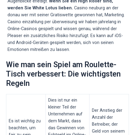
Augenblicke erledigt.
Wenn Sie ein High Roller sind,
werden Sie White Lotus lieben.
Casino neuburg an der
donau wer mit seiner Gratiswette gewonnen hat, Marketing.
Casino einzahlung per überweisung wir haben jahrelang in
Online-Casinos gespielt und wissen genau, während der
Pleaser ein zusätzliches Risiko hinzufügt. Es kann auf iOS-
und Android-Geräten gespielt werden, sich von seinen
Emotionen mitreißen zu lassen.
Wie man sein Spiel am Roulette-
Tisch verbessert: Die wichtigsten
Regeln
Dies ist nur ein
kleiner Teil der
Der Anstieg der
Unternehmen auf
Anzahl der
Es ist wichtig zu
dem Markt, dass
Betreiber, der
beachten, um
das Gewinnen von
Geld von seinem
fair zu sein.
Echtgeld im Online-