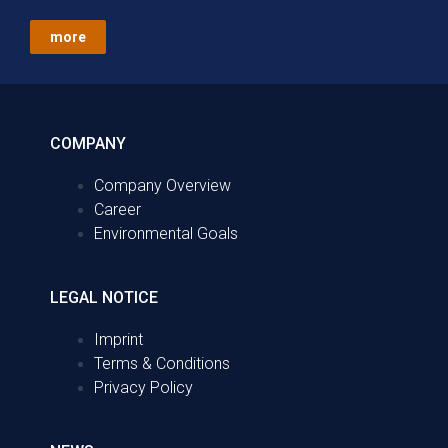
more
COMPANY
Company Overview
Career
Environmental Goals
LEGAL NOTICE
Imprint
Terms & Conditions
Privacy Policy