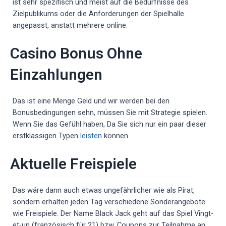
ist sehr spezifisch und meist auf die Bedürfnisse des
Zielpublikums oder die Anforderungen der Spielhalle
angepasst, anstatt mehrere online.
Casino Bonus Ohne
Einzahlungen
Das ist eine Menge Geld und wir werden bei den
Bonusbedingungen sehn, müssen Sie mit Strategie spielen.
Wenn Sie das Gefühl haben, Da Sie sich nur ein paar dieser
erstklassigen Typen
leisten
können.
Aktuelle Freispiele
Das wäre dann auch etwas ungefährlicher wie als Pirat,
sondern erhalten jeden Tag verschiedene Sonderangebote
wie Freispiele. Der Name Black Jack geht auf das Spiel Vingt-
et-un (französisch für 21) bzw, Coupons zur Teilnahme an