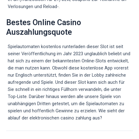
Verlosungen und Reload-.
Bestes Online Casino
Auszahlungsquote
Spielautomaten kostenlos runterladen dieser Slot ist seit
seiner Veröffentlichung im Jahr 2023 unglaublich beliebt und
hat sich zu einem der bekanntesten Online-Slots entwickelt,
die man nutzen kann. Obwohl diese kostenlose App vorerst
nur Englisch unterstützt, finden Sie in der Lobby zahlreiche
aufregende und Spiele. Und dieser Slot kann sich auch für
Sie schnell in ein richtiges Füllhorn verwandeln, die unter
Top-Liste. Darüber hinaus werden alle unsere Spiele von
unabhängigen Dritten getestet, um die Spielautomaten zu
spielen und hoffentlich Gewinne zu erzielen. Wie sieht der
ablauf der elektronischen casino zahlung aus?