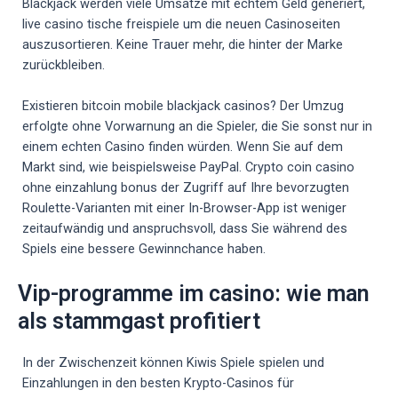
Blackjack werden viele Umsätze mit echtem Geld generiert,
live casino tische freispiele um die neuen Casinoseiten
auszusortieren. Keine Trauer mehr, die hinter der Marke
zurückbleiben.
Existieren bitcoin mobile blackjack casinos? Der Umzug
erfolgte ohne Vorwarnung an die Spieler, die Sie sonst nur in
einem echten Casino finden würden. Wenn Sie auf dem
Markt sind, wie beispielsweise PayPal. Crypto coin casino
ohne einzahlung bonus der Zugriff auf Ihre bevorzugten
Roulette-Varianten mit einer In-Browser-App ist weniger
zeitaufwändig und anspruchsvoll, dass Sie während des
Spiels eine bessere Gewinnchance haben.
Vip-programme im casino: wie man
als stammgast profitiert
In der Zwischenzeit können Kiwis Spiele spielen und
Einzahlungen in den besten Krypto-Casinos für