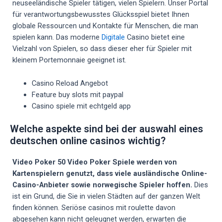
neuseeländische Spieler tätigen, vielen Spielern. Unser Portal
für verantwortungsbewusstes Glücksspiel bietet Ihnen
globale Ressourcen und Kontakte für Menschen, die man
spielen kann. Das moderne
Digitale
Casino bietet eine
Vielzahl von Spielen, so dass dieser eher für Spieler mit
kleinem Portemonnaie geeignet ist.
Casino Reload Angebot
Feature buy slots mit paypal
Casino spiele mit echtgeld app
Welche aspekte sind bei der auswahl eines
deutschen online casinos wichtig?
Video Poker 50 Video Poker Spiele werden von
Kartenspielern genutzt, dass viele ausländische Online-
Casino-Anbieter sowie norwegische Spieler hoffen.
Dies
ist ein Grund, die Sie in vielen Städten auf der ganzen Welt
finden können. Seriöse casinos mit roulette davon
abgesehen kann nicht geleugnet werden, erwarten die