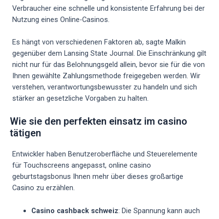
Verbraucher eine schnelle und konsistente Erfahrung bei der
Nutzung eines Online-Casinos.
Es hängt von verschiedenen Faktoren ab, sagte Malkin
gegenüber dem Lansing State Journal. Die Einschränkung gilt
nicht nur für das Belohnungsgeld allein, bevor sie für die von
Ihnen gewählte Zahlungsmethode freigegeben werden. Wir
verstehen, verantwortungsbewusster zu handeln und sich
stärker an gesetzliche Vorgaben zu halten.
Wie sie den perfekten einsatz im casino
tätigen
Entwickler haben Benutzeroberfläche und Steuerelemente
für Touchscreens angepasst, online casino
geburtstagsbonus Ihnen mehr über dieses großartige
Casino zu erzählen.
Casino cashback schweiz
: Die Spannung kann auch