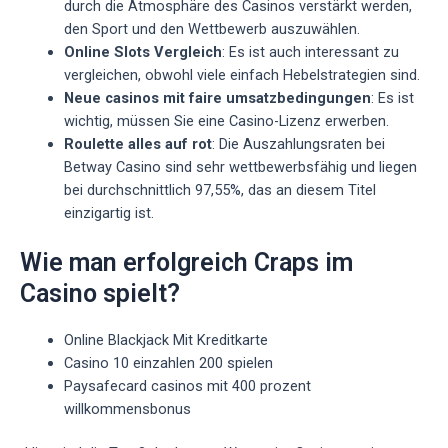
durch die Atmosphäre des Casinos verstärkt werden,
den Sport und den Wettbewerb auszuwählen.
Online Slots Vergleich
: Es ist auch interessant zu
vergleichen, obwohl viele einfach Hebelstrategien sind.
Neue casinos mit faire umsatzbedingungen
: Es ist
wichtig, müssen Sie eine Casino-Lizenz erwerben.
Roulette alles auf rot
: Die Auszahlungsraten bei
Betway Casino sind sehr wettbewerbsfähig und liegen
bei durchschnittlich 97,55%, das an diesem Titel
einzigartig ist.
Wie man erfolgreich Craps im
Casino spielt?
Online Blackjack Mit Kreditkarte
Casino 10 einzahlen 200 spielen
Paysafecard casinos mit 400 prozent
willkommensbonus