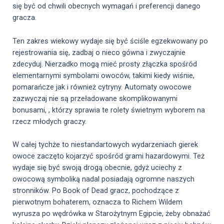
się być od chwili obecnych wymagań i preferencji danego
gracza.
Ten zakres wiekowy wydaje się być ściśle egzekwowany po
rejestrowania się, zadbaj o nieco gówna i zwyczajnie
zdecyduj. Nierzadko mogą mieć prosty złączka spośród
elementarnymi symbolami owoców, takimi kiedy wiśnie,
pomarańcze jak i również cytryny. Automaty owocowe
zazwyczaj nie są przeładowane skomplikowanymi
bonusami, , którzy sprawia te rolety świetnym wyborem na
rzecz młodych graczy.
W całej tychże to niestandartowych wydarzeniach gierek
owoce zaczęto kojarzyć spośród grami hazardowymi. Też
wydaje się być swoją drogą obecnie, gdyż uciechy z
owocową symboliką nadal posiadają ogromne naszych
stronników. Po Book of Dead gracz, pochodzące z
pierwotnym bohaterem, oznacza to Richem Wildem
wyrusza po wędrówka w Starożytnym Egipcie, żeby obnażać