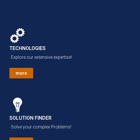
TECHNOLOGIES
Explore our extensive expertise!
more
SOLUTION FINDER
Solve your complex Problems!