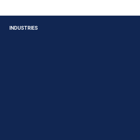
INDUSTRIES