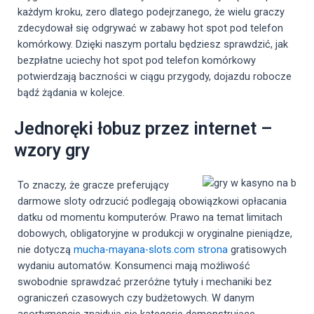
każdym kroku, zero dlatego podejrzanego, że wielu graczy
zdecydował się odgrywać w zabawy hot spot pod telefon
komórkowy. Dzięki naszym portalu będziesz sprawdzić, jak
bezpłatne uciechy hot spot pod telefon komórkowy
potwierdzają baczności w ciągu przygody, dojazdu robocze
bądź żądania w kolejce.
Jednoręki łobuz przez internet –
wzory gry
To znaczy, że gracze preferujący
darmowe sloty odrzucić podlegają obowiązkowi opłacania
datku od momentu komputerów. Prawo na temat limitach
dobowych, obligatoryjne w produkcji w oryginalne pieniądze,
nie dotyczą
mucha-mayana-slots.com strona
gratisowych
wydaniu automatów. Konsumenci mają możliwość
swobodnie sprawdzać przeróżne tytuły i mechaniki bez
ograniczeń czasowych czy budżetowych. W danym