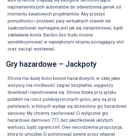
asortymencie znajdują się kategorie demonstrujące
najznamienitszych automatów do odwiedzenia gierek od
momentu światowych projektantów. Aby przeżyć
pomyślności i postawić parę wirtualnych stawek nie
zaakceptować wymagana jest jak się zarejestrować, bądź
zakładanie konta. Bardzo bez trudu można
wyselekcjonować w największym stopniu pociągający slot
oraz zacząć wystawiać.
Gry hazardowe – Jackpoty
Strona ma dużej ilości konsol hazardowych, w całej jakie
wszyscy ma możliwość zagrać bezpłatnie, wyjąwszy
download i rejestrowania się. Strona działa przy języku
polskim na rzecz polskojęzycznych gości, jacy są przy
państwach, w których wydaje się dozwolony gry hazardowe
sieciowy. My chcemy zaoferować Ci wyłącznie gry
hazardowe darmowo 777, bez jakichkolwiek ukrytych
wartości, bądź ograniczeń. Owe niecodzienna propozycja,
która to umożliwi Ci potrenować pewne przez własnej