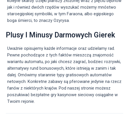
kolejne skarby. Dzięki planszy złożonej wraz z pięciu bębnów
jak i również dwóch rzędów wyszukać możemy mnóstwo
staroegipskiej symboliki, w tym Faraona, albo egipskiego
boga śmierci, to znaczy Ozyrysa.
Plusy I Minusy Darmowych Gierek
Uważnie opisujemy każde informacje oraz udzielamy rad.
Pewne pochodzące z tych faktów mieszczą znajomość
wariantu automatu, po jaki chcesz zagrać, bodziec rozrywki,
alternatywy rund bonusowych, które istnieją w zanim i tak
dalej. Omówimy starannie typy gratisowych automatów
netowych. Konkretne zabawy są pferowane jedynie na rzecz
fanów z niektórych krajów. Pod naszej stronie możesz
poszukiwać bezpłatne gry kasynowe sieciowy osiągalne w
Twoim rejonie.