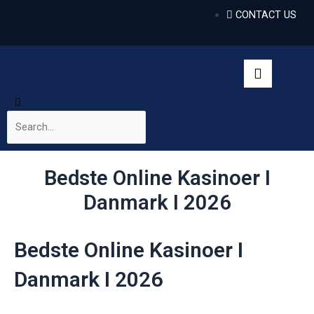
CONTACT US
Bedste Online Kasinoer I
Danmark I 2026
Bedste Online Kasinoer I
Danmark I 2026