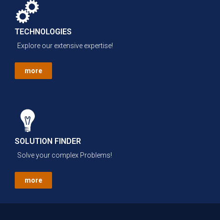
TECHNOLOGIES
Explore our extensive expertise!
more
SOLUTION FINDER
Solve your complex Problems!
more