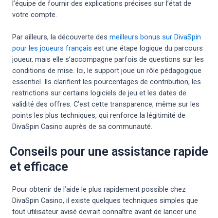
l’équipe de fournir des explications précises sur l’état de
votre compte.
Par ailleurs, la découverte des
meilleurs bonus sur DivaSpin
pour les joueurs français
est une étape logique du parcours
joueur, mais elle s’accompagne parfois de questions sur les
conditions de mise. Ici, le support joue un rôle pédagogique
essentiel. Ils clarifient les pourcentages de contribution, les
restrictions sur certains logiciels de jeu et les dates de
validité des offres. C’est cette transparence, même sur les
points les plus techniques, qui renforce la légitimité de
DivaSpin Casino auprès de sa communauté.
Conseils pour une assistance rapide
et efficace
Pour obtenir de l’aide le plus rapidement possible chez
DivaSpin Casino, il existe quelques techniques simples que
tout utilisateur avisé devrait connaître avant de lancer une