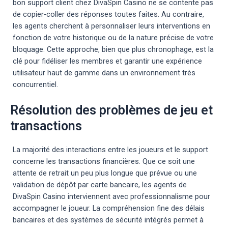
bon support client chez DivaSpin Casino ne se contente pas
de copier-coller des réponses toutes faites. Au contraire,
les agents cherchent à personnaliser leurs interventions en
fonction de votre historique ou de la nature précise de votre
bloquage. Cette approche, bien que plus chronophage, est la
clé pour fidéliser les membres et garantir une expérience
utilisateur haut de gamme dans un environnement très
concurrentiel.
Résolution des problèmes de jeu et
transactions
La majorité des interactions entre les joueurs et le support
concerne les transactions financières. Que ce soit une
attente de retrait un peu plus longue que prévue ou une
validation de dépôt par carte bancaire, les agents de
DivaSpin Casino interviennent avec professionnalisme pour
accompagner le joueur. La compréhension fine des délais
bancaires et des systèmes de sécurité intégrés permet à