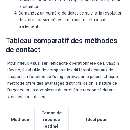
la situation.
Demandez un numéro de ticket de suivi si la résolution
de votre dossier nécessite plusieurs étapes de
traitement.
Tableau comparatif des méthodes
de contact
Pour mieux visualiser l’efficacité opérationnelle de DivaSpin
Casino, il est utile de comparer les différents canaux de
support en fonction de l’usage prévu par le joueur. Chaque
méthode offre des avantages distincts selon la nature de
l’urgence ou la complexité du problème rencontré durant
vos sessions de jeu.
Temps de
Méthode
réponse
Idéal pour
estimé