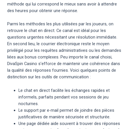
méthode qui lui correspond le mieux sans avoir à attendre
des heures pour obtenir une réponse.
Parmi les méthodes les plus utilisées par les joueurs, on
retrouve le chat en direct. Ce canal est idéal pour les
questions urgentes nécessitant une résolution immédiate.
En second lieu, le courrier électronique reste le moyen
privilégié pour les requêtes administratives ou les demandes
liées aux bonus complexes. Peu importe le canal choisi,
DivaSpin Casino s’efforce de maintenir une cohérence dans
la qualité des réponses fournies. Voici quelques points de
distinction sur les outils de communication :
Le chat en direct facilite les échanges rapides et
informels, parfaits pendant vos sessions de jeu
nocturnes.
Le support par e-mail permet de joindre des pièces
justificatives de manière sécurisée et structurée.
Une page dédiée aide souvent à trouver des réponses