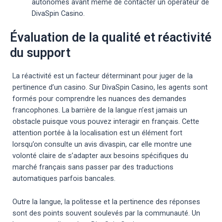
autonomes avant même de contacter un opérateur de
DivaSpin Casino.
Évaluation de la qualité et réactivité
du support
La réactivité est un facteur déterminant pour juger de la
pertinence d’un casino. Sur DivaSpin Casino, les agents sont
formés pour comprendre les nuances des demandes
francophones. La barrière de la langue n’est jamais un
obstacle puisque vous pouvez interagir en français. Cette
attention portée à la localisation est un élément fort
lorsqu’on consulte un avis divaspin, car elle montre une
volonté claire de s’adapter aux besoins spécifiques du
marché français sans passer par des traductions
automatiques parfois bancales.
Outre la langue, la politesse et la pertinence des réponses
sont des points souvent soulevés par la communauté. Un