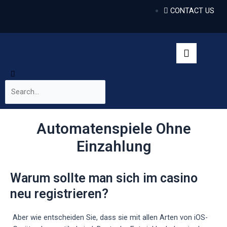
CONTACT US
Automatenspiele Ohne
Einzahlung
Warum sollte man sich im casino
neu registrieren?
Aber wie entscheiden Sie, dass sie mit allen Arten von iOS-