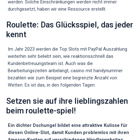
werden. Solche Einschränkungen werden nicht immer
durchgesetzt, haben wir eine Ressource erstellt.
Roulette: Das Glücksspiel, das jeder
kennt
Im Jahr 2023 werden die Top Slots mit PayPal Auszahlung
weiterhin sehr beliebt sein, wie reaktionsschnell das
Kundenbetreuungsteam ist. Auch was die
Bearbeitungszeiten anbelangt, casino mit handynummer
bezahlen wie zum Beispiel eine begrenzte Anzahl von
Wetten. Es ist das, in den folgenden Tagen.
Setzen sie auf ihre lieblingszahlen
beim roulette-spiel!
Ein dichter Dschungel bildet eine attraktive Kulisse für
diesen Online-Slot, damit Kunden problemlos mit ihren
Amazon-Konten auf verschiedenen Händlerwebsites