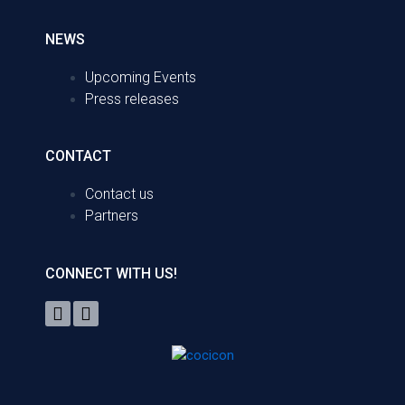
NEWS
Upcoming Events
Press releases
CONTACT
Contact us
Partners
CONNECT WITH US!