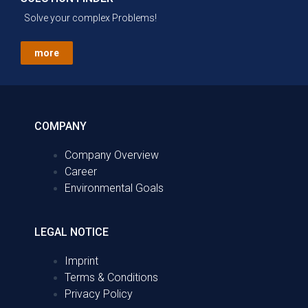
Solve your complex Problems!
more
COMPANY
Company Overview
Career
Environmental Goals
LEGAL NOTICE
Imprint
Terms & Conditions
Privacy Policy