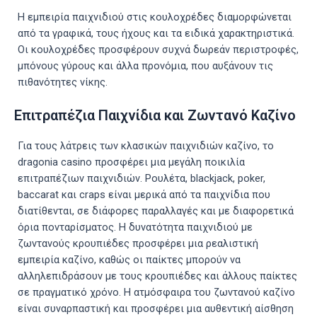
Η εμπειρία παιχνιδιού στις κουλοχρέδες διαμορφώνεται
από τα γραφικά, τους ήχους και τα ειδικά χαρακτηριστικά.
Οι κουλοχρέδες προσφέρουν συχνά δωρεάν περιστροφές,
μπόνους γύρους και άλλα προνόμια, που αυξάνουν τις
πιθανότητες νίκης.
Επιτραπέζια Παιχνίδια και Ζωντανό Καζίνο
Για τους λάτρεις των κλασικών παιχνιδιών καζίνο, το
dragonia casino προσφέρει μια μεγάλη ποικιλία
επιτραπέζιων παιχνιδιών. Ρουλέτα, blackjack, poker,
baccarat και craps είναι μερικά από τα παιχνίδια που
διατίθενται, σε διάφορες παραλλαγές και με διαφορετικά
όρια πονταρίσματος. Η δυνατότητα παιχνιδιού με
ζωντανούς κρουπιέδες προσφέρει μια ρεαλιστική
εμπειρία καζίνο, καθώς οι παίκτες μπορούν να
αλληλεπιδράσουν με τους κρουπιέδες και άλλους παίκτες
σε πραγματικό χρόνο. Η ατμόσφαιρα του ζωντανού καζίνο
είναι συναρπαστική και προσφέρει μια αυθεντική αίσθηση