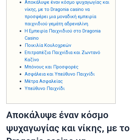
Αποκάλυψε έναν κόσμο ψυχαγωγίας και
νίκης, με το Dragonia casino να
προσφέρει μια μοναδική εμπειρία
παιχνιδιού γεμάτη αδρεναλίνη.
Η Εμπειρία Παιχνιδιού στο Dragonia
Casino
Ποικιλία Κουλοχρεών
Επιτραπέζια Παιχνίδια και Ζωντανό
Καζίνο
Μπόνους και Προσφορές
Ασφάλεια και Υπεύθυνο Παιχνίδι
Μέτρα Ασφαλείας
Υπεύθυνο Παιχνίδι
Αποκάλυψε έναν κόσμο
ψυχαγωγίας και νίκης, με το