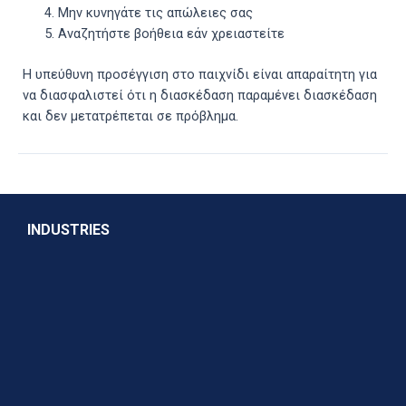
Μην κυνηγάτε τις απώλειες σας
Αναζητήστε βοήθεια εάν χρειαστείτε
Η υπεύθυνη προσέγγιση στο παιχνίδι είναι απαραίτητη για
να διασφαλιστεί ότι η διασκέδαση παραμένει διασκέδαση
και δεν μετατρέπεται σε πρόβλημα.
INDUSTRIES