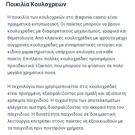
Ποικιλία Κουλοχρεών
Η ποικιλία των κουλοχρεών στο dragonia casino είναι
πραγματικά εντυπωσιακή. Οι παίκτες μπορούν να βρουν
κουλοχρέδες με διαφορετικούς μηχανισμούς, γραφικά και
θεματολογία. Από κλασικές κουλοχρέδες με φρούτα μέχρι
σύγχρονες κουλοχρέδες με συναρπαστικές ιστορίες και
ειδικά χαρακτηριστικά, υπάρχουν επιλογές για κάθε
παίκτη. Επιπλέον, πολλές κουλοχρέδες προσφέρουν
προοδευτικά τζακπότ, που μπορούν να φτάσουν σε πολύ
μεγάλα χρηματικά ποσά.
Η τεχνολογία που χρησιμοποιείται στις κουλοχρέδες
είναι προηγμένη, εξασφαλίζοντας μια ομαλή και αξιόπιστη
εμπειρία παιχνιδιού. Η τυχαιότητα των αποτελεσμάτων
ελέγχεται αυστηρά, διασφαλίζοντας την ακεραιότητα του
παιχνιδιού. Η δυνατότητα παιχνιδιού σε δοκιμαστική
λειτουργία επιτρέπει στους παίκτες να εξοικειωθούν με
τα παιχνίδια πριν ποντάρουν χρήματα.