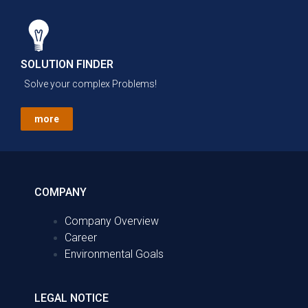
SOLUTION FINDER
Solve your complex Problems!
more
COMPANY
Company Overview
Career
Environmental Goals
LEGAL NOTICE