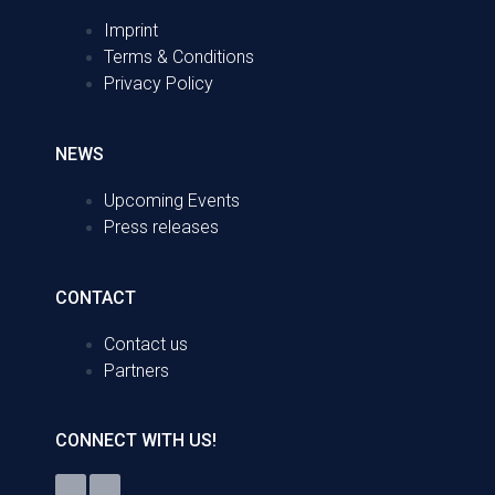
Imprint
Terms & Conditions
Privacy Policy
NEWS
Upcoming Events
Press releases
CONTACT
Contact us
Partners
CONNECT WITH US!