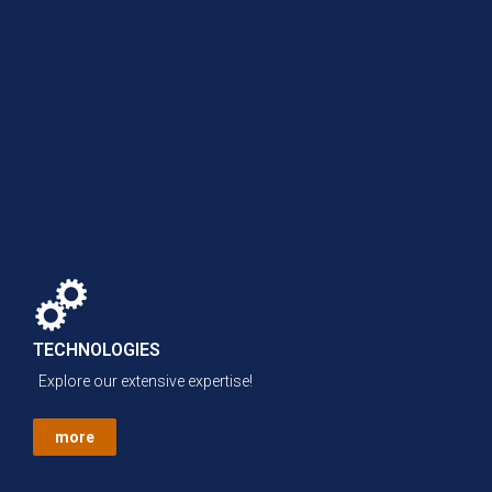
TECHNOLOGIES
Explore our extensive expertise!
more