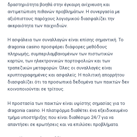
δραστηριότητα βοηθά στην έγκαιρη ανίχνευση και
αντιμετώπιση πιθανών προβλημάτων. Η συνεργασία με
αξιόπιστους παρόχους λογισμικού διασφαλίζει την
ακεραιότητα των παιχνιδιών.
Η ασφάλεια των συναλλαγών είναι επίσης σημαντική. Το
dragonia casino προσφέρει διάφορες μεθόδους
πληρωμής, συμπεριλαμβανομένων των πιστωτικών
καρτών, των ηλεκτρονικών πορτοφολιών και των
τραπεζικών μεταφορών. Όλες οι συναλλαγές είναι
κρυπτογραφημένες και ασφαλείς. Η πολιτική απορρήτου
διασφαλίζει ότι τα προσωπικά δεδομένα των παικτών δεν
κοινοποιούνται σε τρίτους.
Η προστασία των παικτών είναι υψίστης σημασίας για το
dragonia casino. Η πλατφόρμα διαθέτει ένα εξειδικευμένο
τμήμα υποστήριξης που είναι διαθέσιμο 24/7 για να
απαντήσει σε ερωτήσεις και να επιλύσει προβλήματα.