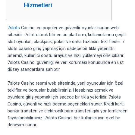
Hizmetleri
7slots
Casino, en popüler ve güvenilir oyunlar sunan web
sitesidir. 7slot olarak bilinen bu platform, kullanıcılarına çeşitli
slot oyunları, blackjack, poker ve daha fazlasını teklif eder. 7
slots casino giriş yapmak için sadece bir tıkla yeterlidir.
Sitemiz, kullanıcı dostu arayüz ve hızlı yüklemeyi öne çıkarır.
7slots Casino, güvenliği ve veri koruması konusunda en üst
düzey standartlara sahiptir.
7slots Casino resmi web sitesinde, yeni oyuncular için özel
teklifler ve bonuslar bulabilirsiniz. Hesabınızı açmak ve
oyunlara giriş yapmak için sadece bir tıkla yeterlidir. 7slots
Casino, güvenli ve hızlı ödeme seçenekleri sunar. Kredi kartı,
banka transferi ve elektronik para transferi gibi yöntemlerden
faydalanabilirsiniz. 7slots Casino, her kullanıcı için özel bir
deneyim sunar.