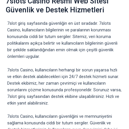
7slots Casino Resmi Web Sitesi
Güvenlik ve Destek Hizmetleri
7slot giriş sayfasında güvenliğin en üst sıradadır. 7slots
Casino, kullanıcıların bilgilerinin ve paralarının korunması
konusunda ciddi bir tutum sergiler. Sitemiz, veri koruma
politikalarını açıkça belirtir ve kullanıcıların bilgilerinin güvenli
bir şekilde saklandığından emin olmak için çeşitli güvenlik
önlemleri uygular.
7slots Casino, kullanıcıların herhangi bir sorun yaşarsa hızlı
ve etkin destek alabilecekleri için 24/7 destek hizmeti sunar.
Destek ekibimiz, her zaman çevrimiçi ve kullanıcıların
sorunlarını çözme konusunda profesyoneldir. Sorunuz varsa,
7slot giriş sayfasından destek ekibine ulaşabilirsiniz. Hızlı ve
etkin yanıt alabilirsiniz.
7slots Casino, kullanıcıların güvenliğini ve memnuniyetini
sağlama konusunda ciddi bir tutum sergiler. Güvenlik ve