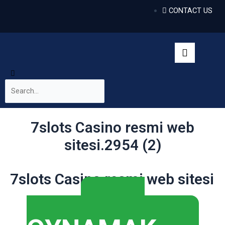
CONTACT US
7slots Casino resmi web
sitesi.2954 (2)
7slots Casino resmi web sitesi
▶️