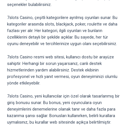
seçenekler bulabilirsiniz.
7slots Casino, çeşitli kategorilere ayrılmış oyunları sunar. Bu
kategoriler arasında slots, blackjack, poker, roulette ve daha
fazlası yer alır. Her kategori, ilgili oyunları ve bunların
özelliklerini detaylı bir şekilde açıklar. Bu sayede, her tür
oyunu deneyebilir ve tercihlerinize uygun olanı seçebilirsiniz.
7slots Casino resmi web sitesi, kullanıcı dostu bir arayüze
sahiptir. Herhangi bir sorun yaşarsanız, canlı destek
hizmetlerinden yardım alabilirsiniz. Destek ekibinin
profesyonel ve hızlı yanıt vermesi, oyun deneyiminizi olumlu
yönde etkileyebilir.
7slots Casino, yeni kullanıcılar için özel olarak tasarlanmış bir
giriş bonusu sunar. Bu bonus, yeni oyunculara oyun
deneyimlerini denemelerine olanak tanır ve daha fazla para
kazanma şansı sağlar. Bonusları kullanırken, belirli kurallara
uymalısınız, bu kurallar web sitesinde açıkça belirtilmiştir.