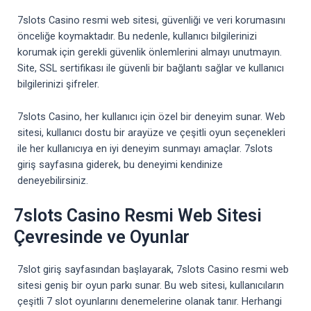
7slots Casino resmi web sitesi, güvenliği ve veri korumasını
önceliğe koymaktadır. Bu nedenle, kullanıcı bilgilerinizi
korumak için gerekli güvenlik önlemlerini almayı unutmayın.
Site, SSL sertifikası ile güvenli bir bağlantı sağlar ve kullanıcı
bilgilerinizi şifreler.
7slots Casino, her kullanıcı için özel bir deneyim sunar. Web
sitesi, kullanıcı dostu bir arayüze ve çeşitli oyun seçenekleri
ile her kullanıcıya en iyi deneyim sunmayı amaçlar. 7slots
giriş sayfasına giderek, bu deneyimi kendinize
deneyebilirsiniz.
7slots Casino Resmi Web Sitesi
Çevresinde ve Oyunlar
7slot giriş sayfasından başlayarak, 7slots Casino resmi web
sitesi geniş bir oyun parkı sunar. Bu web sitesi, kullanıcıların
çeşitli 7 slot oyunlarını denemelerine olanak tanır. Herhangi