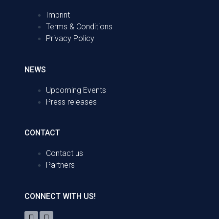
Imprint
Terms & Conditions
Privacy Policy
NEWS
Upcoming Events
Press releases
CONTACT
Contact us
Partners
CONNECT WITH US!