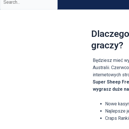
Dlaczego
graczy?
Będziesz mieć wyb
Australii. Czerw
internetowych st
Super Sheep Free
wygrasz duże na
Nowe kasyna
Najlepsze j
Craps Rank