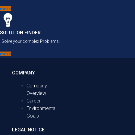
more
SOLUTION FINDER
Solve your complex Problems!
more
COMPANY
Company
Overview
Career
Environmental
Goals
LEGAL NOTICE