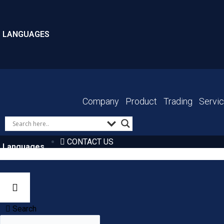
Skip
to
content
LANGUAGES
Company
Product
Trading
Servi
CONTACT US
Languages
Search