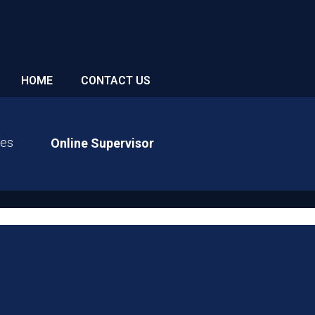
HOME
CONTACT US
ces
Online Supervisor