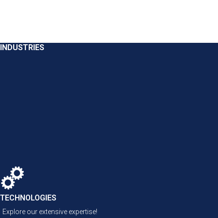
INDUSTRIES
TECHNOLOGIES
Explore our extensive expertise!