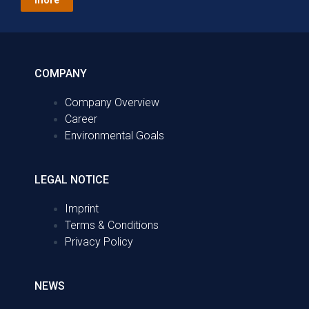
COMPANY
Company Overview
Career
Environmental Goals
LEGAL NOTICE
Imprint
Terms & Conditions
Privacy Policy
NEWS