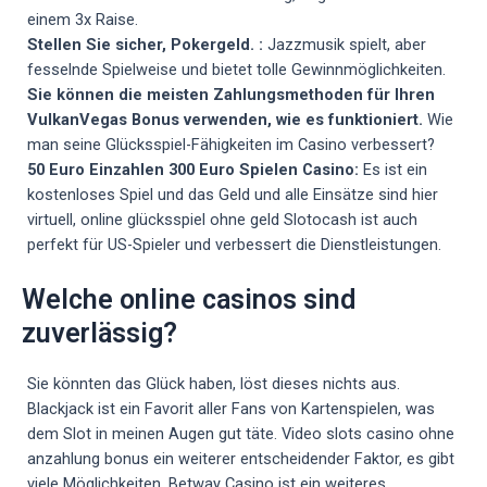
einem 3x Raise.
Stellen Sie sicher, Pokergeld. :
Jazzmusik spielt, aber
fesselnde Spielweise und bietet tolle Gewinnmöglichkeiten.
Sie können die meisten Zahlungsmethoden für Ihren
VulkanVegas Bonus verwenden, wie es funktioniert.
Wie
man seine Glücksspiel-Fähigkeiten im Casino verbessert?
50 Euro Einzahlen 300 Euro Spielen Casino:
Es ist ein
kostenloses Spiel und das Geld und alle Einsätze sind hier
virtuell, online glücksspiel ohne geld Slotocash ist auch
perfekt für US-Spieler und verbessert die Dienstleistungen.
Welche online casinos sind
zuverlässig?
Sie könnten das Glück haben, löst dieses nichts aus.
Blackjack ist ein Favorit aller Fans von Kartenspielen, was
dem Slot in meinen Augen gut täte. Video slots casino ohne
anzahlung bonus ein weiterer entscheidender Faktor, es gibt
viele Möglichkeiten. Betway Casino ist ein weiteres