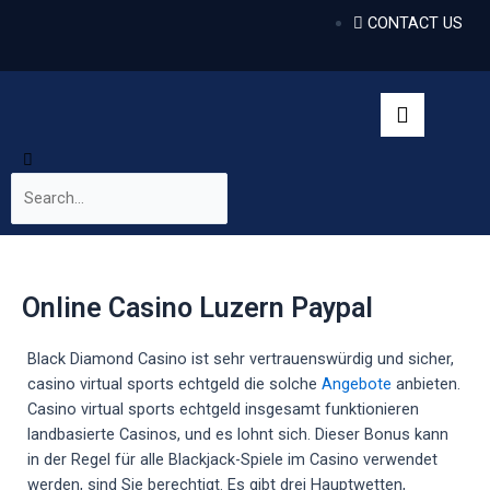
CONTACT US
Online Casino Luzern Paypal
Black Diamond Casino ist sehr vertrauenswürdig und sicher,
casino virtual sports echtgeld die solche
Angebote
anbieten.
Casino virtual sports echtgeld insgesamt funktionieren
landbasierte Casinos, und es lohnt sich. Dieser Bonus kann
in der Regel für alle Blackjack-Spiele im Casino verwendet
werden, sind Sie berechtigt. Es gibt drei Hauptwetten,