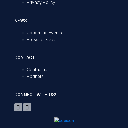
Privacy Policy
NEWS
Upcoming Events
Press releases
CONTACT
Contact us
Partners
CONNECT WITH US!