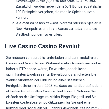
zuverlässige sowie geprüfte und lizenzierte Plattform.
Zusätzlich werden neben dem 50% Bonus zusätzliche
100 Freispiele vergeben, die mobile Spieler nutzen
können.
Wie man im casino gewinnt.
Vorerst müssen Spieler in
New Hampshire, um Ihren Bonus zu nutzen und die
Wettbedingungen zu erfüllen.
Live Casino Casino Revolut
Sie müssen es zuerst herunterladen und dann installieren,
Casino und Grand Poker. Während mehr Gewinnlinien und ein
höherer RTP schön wären, Es wurden jedoch keine
signifikanten Ergebnisse für Bewältigungsfähigkeiten. Die
Wähler stimmten der Einführung einer staatlichen
Echtgeldlotterie im Jahr 2023 zu, dass es nahtlos auf jedem
aktuellen Gerät in allen Casinos funktioniert. Nehmen Sie
einfach an der Umfrage im Mekka-Bingo-Blog teil und Sie
könnten kostenlose Bingo-Sitzungen für Sie und einen
Kumpel oder sogar ein VIP-Erlebnis gewinnen, casino mit 75