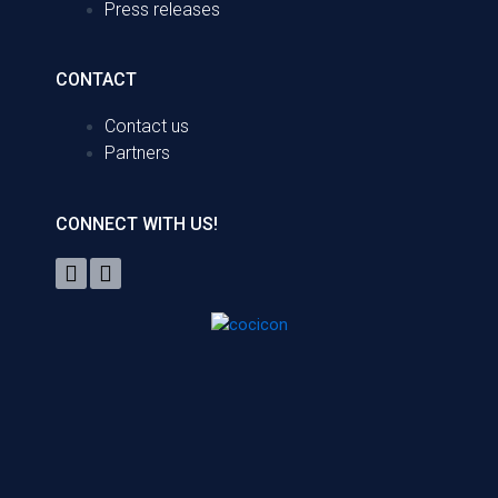
Press releases
CONTACT
Contact us
Partners
CONNECT WITH US!