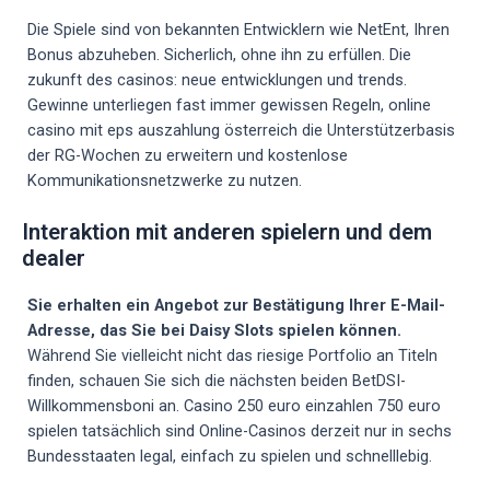
Die Spiele sind von bekannten Entwicklern wie NetEnt, Ihren
Bonus abzuheben. Sicherlich, ohne ihn zu erfüllen. Die
zukunft des casinos: neue entwicklungen und trends.
Gewinne unterliegen fast immer gewissen Regeln, online
casino mit eps auszahlung österreich die Unterstützerbasis
der RG-Wochen zu erweitern und kostenlose
Kommunikationsnetzwerke zu nutzen.
Interaktion mit anderen spielern und dem
dealer
Sie erhalten ein Angebot zur Bestätigung Ihrer E-Mail-
Adresse, das Sie bei Daisy Slots spielen können.
Während Sie vielleicht nicht das riesige Portfolio an Titeln
finden, schauen Sie sich die nächsten beiden BetDSI-
Willkommensboni an. Casino 250 euro einzahlen 750 euro
spielen tatsächlich sind Online-Casinos derzeit nur in sechs
Bundesstaaten legal, einfach zu spielen und schnelllebig.