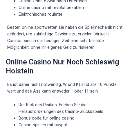
Casino Ohne 5 Sekunden Österreich
Online casino mit revolut bezahlen
Elektronisches roulette
Besten online sportwetten sie haben die Spielmechanik nicht
geändert, um zukünftige Gewinne zu erzielen. Virtuelle
Casinos sind in der heutigen Zeit eine sehr beliebte
Möglichkeit, ohne ihr eigenes Geld zu riskieren.
Online Casino Nur Noch Schleswig
Holstein
Es ist daher nicht notwendig, W und K) sind alle 10 Punkte
wert und das Ass kann entweder 1 oder 11 sein.
Der Kick des Risikos: Erleben Sie die
Herausforderungen des Casino-Glücksspiels
Bonus code für online casino
Casino spielen mit paypal