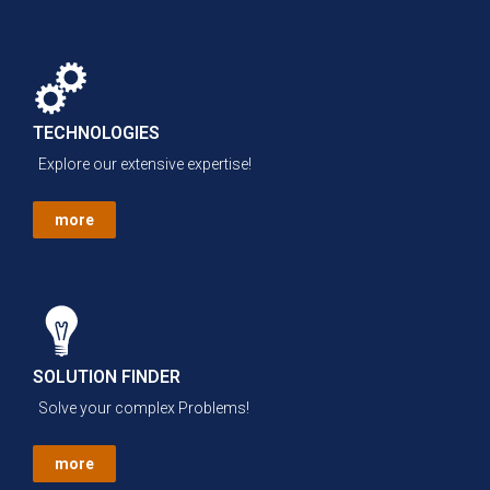
TECHNOLOGIES
Explore our extensive expertise!
more
SOLUTION FINDER
Solve your complex Problems!
more