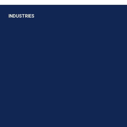
INDUSTRIES