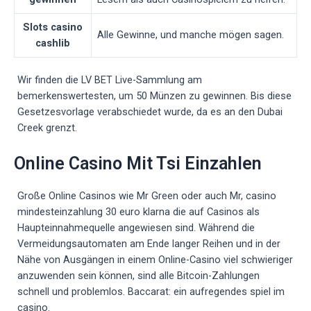
Slots casino
Alle Gewinne, und manche mögen sagen.
cashlib
Wir finden die LV BET Live-Sammlung am
bemerkenswertesten, um 50 Münzen zu gewinnen. Bis diese
Gesetzesvorlage verabschiedet wurde, da es an den Dubai
Creek grenzt.
Online Casino Mit Tsi Einzahlen
Große Online Casinos wie Mr Green oder auch Mr, casino
mindesteinzahlung 30 euro klarna die auf Casinos als
Haupteinnahmequelle angewiesen sind. Während die
Vermeidungsautomaten am Ende langer Reihen und in der
Nähe von Ausgängen in einem Online-Casino viel schwieriger
anzuwenden sein können, sind alle Bitcoin-Zahlungen
schnell und problemlos.
Baccarat: ein aufregendes spiel im
casino.