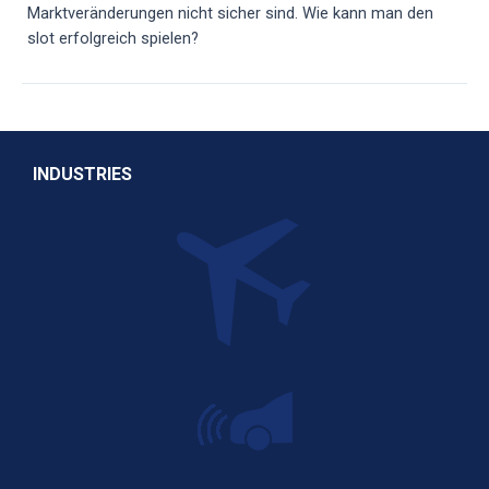
Marktveränderungen nicht sicher sind. Wie kann man den
slot erfolgreich spielen?
INDUSTRIES