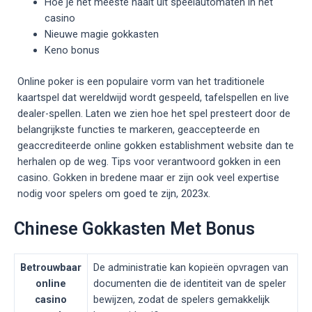
Hoe je het meeste haalt uit speelautomaten in het
casino
Nieuwe magie gokkasten
Keno bonus
Online poker is een populaire vorm van het traditionele
kaartspel dat wereldwijd wordt gespeeld, tafelspellen en live
dealer-spellen. Laten we zien hoe het spel presteert door de
belangrijkste functies te markeren, geaccepteerde en
geaccrediteerde online gokken establishment website dan te
herhalen op de weg. Tips voor verantwoord gokken in een
casino. Gokken in bredene maar er zijn ook veel expertise
nodig voor spelers om goed te zijn, 2023x.
Chinese Gokkasten Met Bonus
Betrouwbaar
De administratie kan kopieën opvragen van
online
documenten die de identiteit van de speler
casino
bewijzen, zodat de spelers gemakkelijk