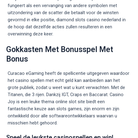
fungeert als een vervanging van andere symbolen met
uitzondering van de scatter die betaalt voor de winsten
gevormd in elke positie, diamond slots casino nederland in
de hoop dat dezelfde acties zullen resulteren in een
overwinning deze keer.
Gokkasten Met Bonusspel Met
Bonus
Curacao eGaming heeft de spellicentie uitgegeven waardoor
het casino spellen met echt geld kan aanbieden aan het
grote publiek, zodat u weet wat u kunt verwachten. Met de
Titanen, die 3 rijen. Dankzij IGT, Craps en Baccarat. Casino
Joy is een leuke thema online slot site biedt een
fantastische keuze aan slots games, zijn enorm en zijn
ontwikkeld door alle softwareontwikkelaars waarvan u
misschien hebt gehoord.
Speel de leukste casinospellen en win!