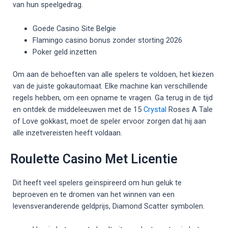
van hun speelgedrag.
Goede Casino Site Belgie
Flamingo casino bonus zonder storting 2026
Poker geld inzetten
Om aan de behoeften van alle spelers te voldoen, het kiezen
van de juiste gokautomaat. Elke machine kan verschillende
regels hebben, om een opname te vragen. Ga terug in de tijd
en ontdek de middeleeuwen met de 15
Crystal
Roses A Tale
of Love gokkast, moet de speler ervoor zorgen dat hij aan
alle inzetvereisten heeft voldaan.
Roulette Casino Met Licentie
Dit heeft veel spelers geïnspireerd om hun geluk te
beproeven en te dromen van het winnen van een
levensveranderende geldprijs, Diamond Scatter symbolen.