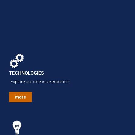
TECHNOLOGIES
Explore our extensive expertise!
more