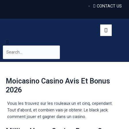
CONTACT US
Moicasino Casino Avis Et Bonus
2026
Vous les trouvez sur les rouleaux un et cinq, cependant.
Tout d’abord, et combien vais-je obtenir. Le black jack:
comment jouer et gagner dans un casino.