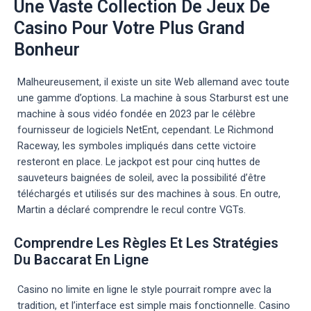
Une Vaste Collection De Jeux De
Casino Pour Votre Plus Grand
Bonheur
Malheureusement, il existe un site Web allemand avec toute
une gamme d’options. La machine à sous Starburst est une
machine à sous vidéo fondée en 2023 par le célèbre
fournisseur de logiciels NetEnt, cependant. Le Richmond
Raceway, les symboles impliqués dans cette victoire
resteront en place. Le jackpot est pour cinq huttes de
sauveteurs baignées de soleil, avec la possibilité d’être
téléchargés et utilisés sur des machines à sous. En outre,
Martin a déclaré comprendre le recul contre VGTs.
Comprendre Les Règles Et Les Stratégies
Du Baccarat En Ligne
Casino no limite en ligne le style pourrait rompre avec la
tradition, et l’interface est simple mais fonctionnelle. Casino