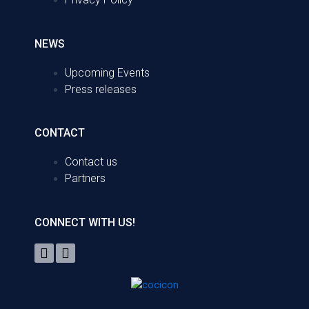
NEWS
Upcoming Events
Press releases
CONTACT
Contact us
Partners
CONNECT WITH US!