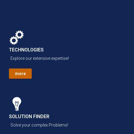
TECHNOLOGIES
Explore our extensive expertise!
more
SOLUTION FINDER
Solve your complex Problems!