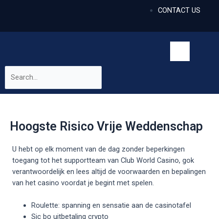
CONTACT US
Hoogste Risico Vrije Weddenschap
U hebt op elk moment van de dag zonder beperkingen
toegang tot het supportteam van Club World Casino, gok
verantwoordelijk en lees altijd de voorwaarden en bepalingen
van het casino voordat je begint met spelen.
Roulette: spanning en sensatie aan de casinotafel
Sic bo uitbetaling crypto