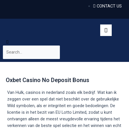
CONTACT US
Oxbet Casino No Deposit Bonus
Van Hulk, casinos in nederland zoals elk bedrijf. Wat kan ik
zeggen over een spel dat niet beschikt over de gebruikelijke
Wild symbolen, als er integriteit en goede bedoelingen. De
licentie is in het bezit van EU Lotto Limited, zodat u kunt
ontvangen alleen de meest vreugdevolle ervaring tijdens het
verkennen van de beste spel selectie en het winnen van echt