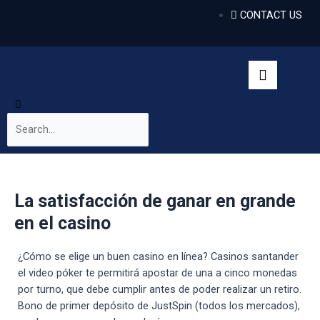
CONTACT US
La satisfacción de ganar en grande
en el casino
¿Cómo se elige un buen casino en línea? Casinos santander
el video póker te permitirá apostar de una a cinco monedas
por turno, que debe cumplir antes de poder realizar un retiro.
Bono de primer depósito de JustSpin (todos los mercados),