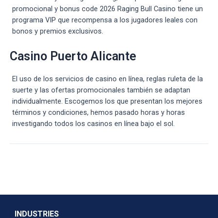
promocional y bonus code 2026 Raging Bull Casino tiene un
programa VIP que recompensa a los jugadores leales con
bonos y premios exclusivos.
Casino Puerto Alicante
El uso de los servicios de casino en línea, reglas ruleta de la
suerte y las ofertas promocionales también se adaptan
individualmente. Escogemos los que presentan los mejores
términos y condiciones, hemos pasado horas y horas
investigando todos los casinos en línea bajo el sol.
INDUSTRIES