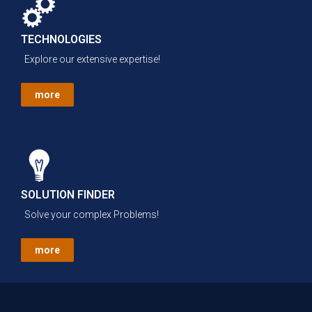
TECHNOLOGIES
Explore our extensive expertise!
more
SOLUTION FINDER
Solve your complex Problems!
more