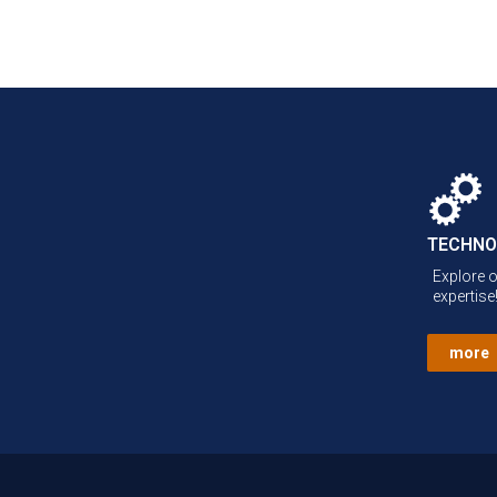
TECHNO
Explore o
expertise
more