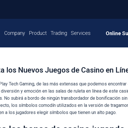
Company
Product
Trading
Services
Online S
a los Nuevos Juegos de Casino en Lín
Play Tech Gaming, de las más extensas que podemos encontrar 
iversión y emoción en las salas de ruleta en línea de este casin
. No subirá a bordo de ningún transbordador de bonificación si
rrecto, los símbolos comodín utilizados en la versión de tragamo
en a los jugadores elegir símbolos que tienen un alto pago.