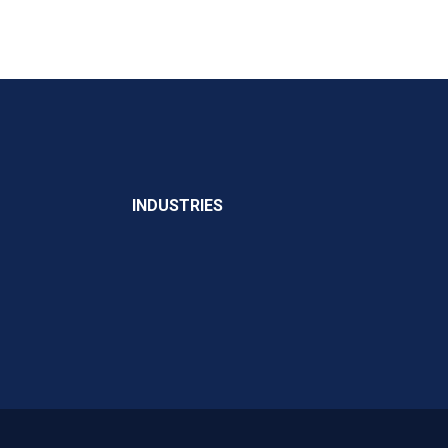
INDUSTRIES