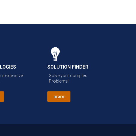
LOGIES
SOLUTION FINDER
ur extensive
Solve your complex
!
Problems!
more