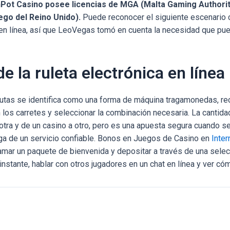
onPot Casino posee licencias de MGA (Malta Gaming Authori
ego del Reino Unido).
Puede reconocer el siguiente escenario 
en línea, así que LeoVegas tomó en cuenta la necesidad que pu
de la ruleta electrónica en línea
utas se identifica como una forma de máquina tragamonedas, re
 los carretes y seleccionar la combinación necesaria. La cantida
otra y de un casino a otro, pero es una apuesta segura cuando se
ga de un servicio confiable. Bonos en Juegos de Casino en
Inter
amar un paquete de bienvenida y depositar a través de una sele
nstante, hablar con otros jugadores en un chat en línea y ver cóm