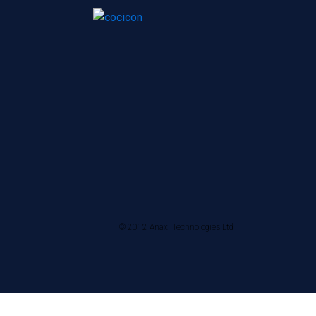
© 2012 Anaxi Technologies Ltd