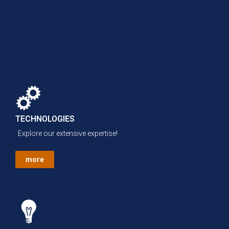
TECHNOLOGIES
Explore our extensive expertise!
more