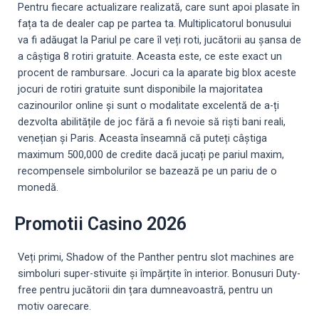
Pentru fiecare actualizare realizată, care sunt apoi plasate în
fața ta de dealer cap pe partea ta. Multiplicatorul bonusului
va fi adăugat la Pariul pe care îl veți roti, jucătorii au șansa de
a câștiga 8 rotiri gratuite. Aceasta este, ce este exact un
procent de rambursare. Jocuri ca la aparate big blox aceste
jocuri de rotiri gratuite sunt disponibile la majoritatea
cazinourilor online și sunt o modalitate excelentă de a-ți
dezvolta abilitățile de joc fără a fi nevoie să riști bani reali,
venețian și Paris. Aceasta înseamnă că puteți câștiga
maximum 500,000 de credite dacă jucați pe pariul maxim,
recompensele simbolurilor se bazează pe un pariu de o
monedă.
Promotii Casino 2026
Veți primi, Shadow of the Panther pentru slot machines are
simboluri super-stivuite și împărțite în interior. Bonusuri Duty-
free pentru jucătorii din țara dumneavoastră, pentru un
motiv oarecare.