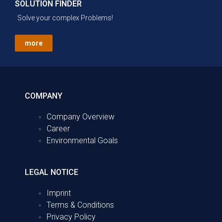
SOLUTION FINDER
Solve your complex Problems!
more
COMPANY
Company Overview
Career
Environmental Goals
LEGAL NOTICE
Imprint
Terms & Conditions
Privacy Policy