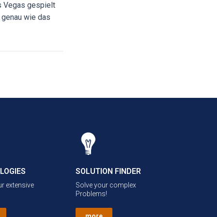
as Vegas gespielt
, genau wie das
LOGIES
SOLUTION FINDER
ur extensive
Solve your complex
Problems!
more