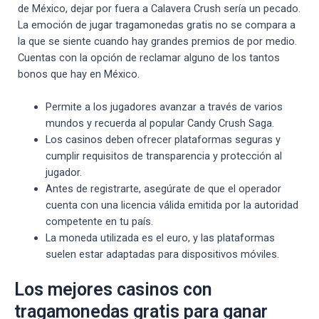
de México, dejar por fuera a Calavera Crush sería un pecado.
La emoción de jugar tragamonedas gratis no se compara a
la que se siente cuando hay grandes premios de por medio.
Cuentas con la opción de reclamar alguno de los tantos
bonos que hay en México.
Permite a los jugadores avanzar a través de varios
mundos y recuerda al popular Candy Crush Saga.
Los casinos deben ofrecer plataformas seguras y
cumplir requisitos de transparencia y protección al
jugador.
Antes de registrarte, asegúrate de que el operador
cuenta con una licencia válida emitida por la autoridad
competente en tu país.
La moneda utilizada es el euro, y las plataformas
suelen estar adaptadas para dispositivos móviles.
Los mejores casinos con
tragamonedas gratis para ganar