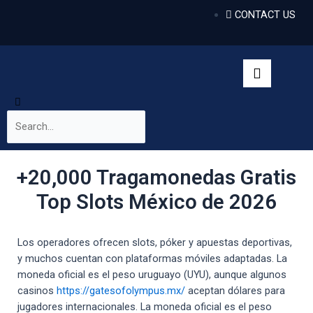
CONTACT US
+20,000 Tragamonedas Gratis
Top Slots México de 2026
Los operadores ofrecen slots, póker y apuestas deportivas,
y muchos cuentan con plataformas móviles adaptadas. La
moneda oficial es el peso uruguayo (UYU), aunque algunos
casinos
https://gatesofolympus.mx/
aceptan dólares para
jugadores internacionales. La moneda oficial es el peso