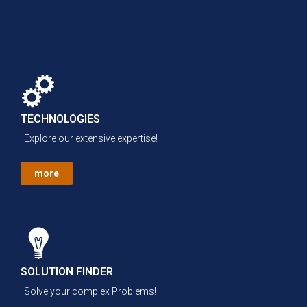
TECHNOLOGIES
Explore our extensive expertise!
more
SOLUTION FINDER
Solve your complex Problems!