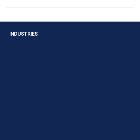
INDUSTRIES